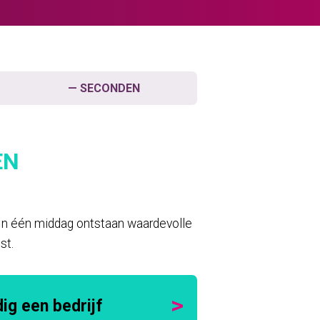
—
SECONDEN
EN
 In één middag ontstaan waardevolle
st.
ig een bedrijf