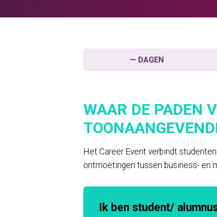
—
DAGEN
WAAR DE PADEN V
TOONAANGEVENDE
Het Career Event verbindt studenten
ontmoetingen tussen business- en men
Ik ben student/ alumnu